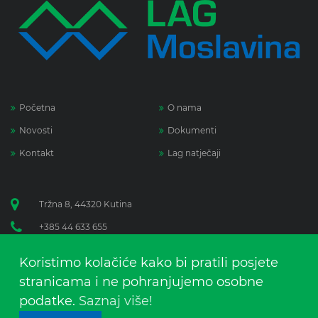
Početna
O nama
Novosti
Dokumenti
Kontakt
Lag natječaji
Tržna 8, 44320 Kutina
+385 44 633 655
anica.lenart@lag-moslavina.hr
Koristimo kolačiće kako bi pratili posjete
www.lag-moslavina.com
stranicama i ne pohranjujemo osobne
Facebook
podatke.
Saznaj više!