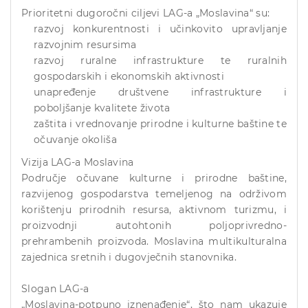
Prioritetni dugoročni ciljevi LAG-a „Moslavina“ su:
razvoj konkurentnosti i učinkovito upravljanje
razvojnim resursima
razvoj ruralne infrastrukture te ruralnih
gospodarskih i ekonomskih aktivnosti
unapređenje društvene infrastrukture i
poboljšanje kvalitete života
zaštita i vrednovanje prirodne i kulturne baštine te
očuvanje okoliša
Vizija LAG-a Moslavina
Područje očuvane kulturne i prirodne baštine,
razvijenog gospodarstva temeljenog na održivom
korištenju prirodnih resursa, aktivnom turizmu, i
proizvodnji autohtonih poljoprivredno-
prehrambenih proizvoda. Moslavina multikulturalna
zajednica sretnih i dugovječnih stanovnika.
Slogan LAG-a
„Moslavina-potpuno iznenađenje“, što nam ukazuje