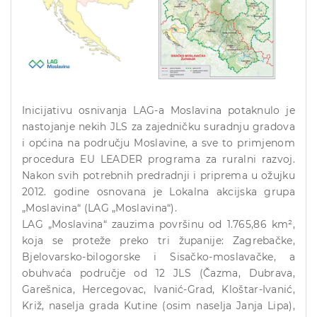
Inicijativu osnivanja LAG-a Moslavina potaknulo je
nastojanje nekih JLS za zajedničku suradnju gradova
i općina na području Moslavine, a sve to primjenom
procedura EU LEADER programa za ruralni razvoj.
Nakon svih potrebnih predradnji i priprema u ožujku
2012. godine osnovana je Lokalna akcijska grupa
„Moslavina“ (LAG „Moslavina“).
LAG „Moslavina“ zauzima površinu od 1.765,86 km²,
koja se proteže preko tri županije: Zagrebačke,
Bjelovarsko-bilogorske i Sisačko-moslavačke, a
obuhvaća područje od 12 JLS (Čazma, Dubrava,
Garešnica, Hercegovac, Ivanić-Grad, Kloštar-Ivanić,
Križ, naselja grada Kutine (osim naselja Janja Lipa),