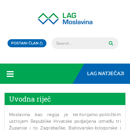
POSTANI ČLAN
LAG NATJEČAJI
Uvodna riječ
Moslavina kao regija je teritorijalno-političkim
ustrojem Republike Hrvatske podjeljena između tri
Županije i to Zagrebačke, Bjelovarsko-bilogorske i