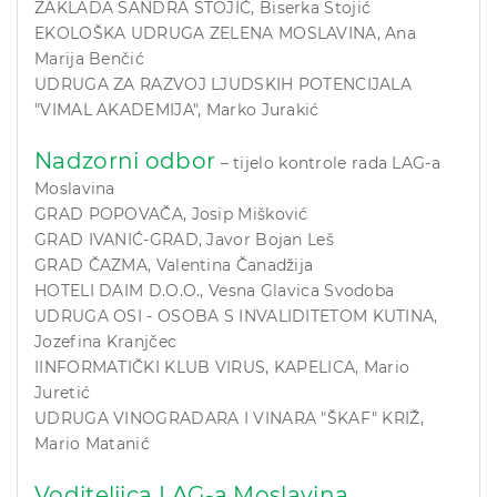
ZAKLADA SANDRA STOJIĆ, Biserka Stojić
EKOLOŠKA UDRUGA ZELENA MOSLAVINA, Ana
Marija Benčić
UDRUGA ZA RAZVOJ LJUDSKIH POTENCIJALA
"VIMAL AKADEMIJA", Marko Jurakić
Nadzorni odbor
– tijelo kontrole rada LAG-a
Moslavina
GRAD POPOVAČA, Josip Mišković
GRAD IVANIĆ-GRAD, Javor Bojan Leš
GRAD ČAZMA, Valentina Čanadžija
HOTELI DAIM D.O.O., Vesna Glavica Svodoba
UDRUGA OSI - OSOBA S INVALIDITETOM KUTINA,
Jozefina Kranjčec
IINFORMATIČKI KLUB VIRUS, KAPELICA, Mario
Juretić
UDRUGA VINOGRADARA I VINARA "ŠKAF" KRIŽ,
Mario Matanić
Voditeljica LAG-a Moslavina