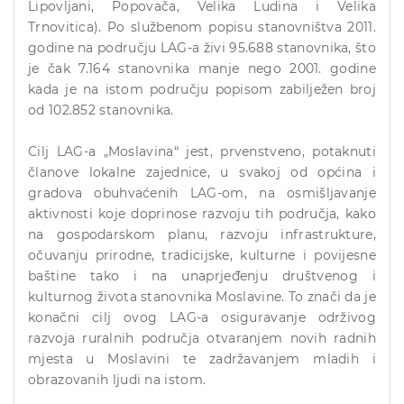
Lipovljani, Popovača, Velika Ludina i Velika
Trnovitica). Po službenom popisu stanovništva 2011.
godine na području LAG-a živi 95.688 stanovnika, što
je čak 7.164 stanovnika manje nego 2001. godine
kada je na istom području popisom zabilježen broj
od 102.852 stanovnika.
Cilj LAG-a „Moslavina“ jest, prvenstveno, potaknuti
članove lokalne zajednice, u svakoj od općina i
gradova obuhvaćenih LAG-om, na osmišljavanje
aktivnosti koje doprinose razvoju tih područja, kako
na gospodarskom planu, razvoju infrastrukture,
očuvanju prirodne, tradicijske, kulturne i povijesne
baštine tako i na unaprjeđenju društvenog i
kulturnog života stanovnika Moslavine. To znači da je
konačni cilj ovog LAG-a osiguravanje održivog
razvoja ruralnih područja otvaranjem novih radnih
mjesta u Moslavini te zadržavanjem mladih i
obrazovanih ljudi na istom.