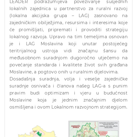
LEADER podrazumijeva povezivanje susjednih
lokalnih zajednica u partnerstvo za ruralni razvoj
(lokalna akcijska grupa – LAG) zasnovano na
zajedničkim obilježjima, resursima i interesima koje
će promišljati, pripremati i provoditi strategiju
lokalnog razvoja. Upravo na tim temeljima osnovan
je i LAG Moslavina koji unutar postojećeg
teritrijalnog ustroja vidi značajnu šansu da
međusobnom suradnjom dugoročno utječemo na
povećanje standarda i kvalitete život svih građana
Moslavine, a pogtovo onih u ruralnim dijelovima.
Dosadašnja suradnja, volja i veselje zajedničke
suradnje osnivača i članova našeg LAG-a s punim
pravim budi optimizam i vjeru u budućnost
Moslavine koja je jednim značajnim djelom
osmišljena i ovom Lokalnom razvojnom strategijom.