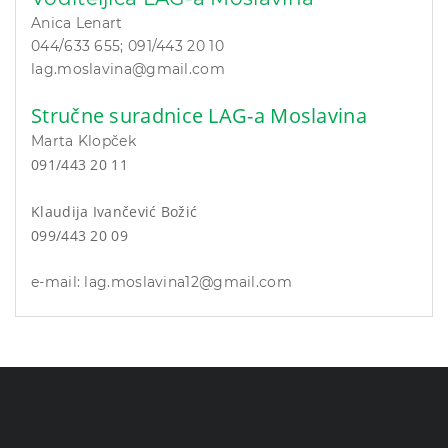
Anica Lenart
044/633 655; 091/443 20 10
lag.moslavina@gmail.com
Stručne suradnice LAG-a Moslavina
Marta Klopček
091/443 20
11
Klaudija Ivančević Božić
099/443 20 09
e-mail: lag.moslavina12@gmail.com