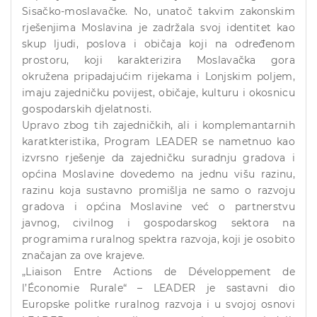
Sisačko-moslavačke. No, unatoč takvim zakonskim
rješenjima Moslavina je zadržala svoj identitet kao
skup ljudi, poslova i običaja koji na određenom
prostoru, koji karakterizira Moslavačka gora
okružena pripadajućim rijekama i Lonjskim poljem,
imaju zajedničku povijest, običaje, kulturu i okosnicu
gospodarskih djelatnosti.
Upravo zbog tih zajedničkih, ali i komplemantarnih
karatkteristika, Program LEADER se nametnuo kao
izvrsno rješenje da zajedničku suradnju gradova i
općina Moslavine dovedemo na jednu višu razinu,
razinu koja sustavno promišlja ne samo o razvoju
gradova i općina Moslavine već o partnerstvu
javnog, civilnog i gospodarskog sektora na
programima ruralnog spektra razvoja, koji je osobito
značajan za ove krajeve.
„Liaison Entre Actions de Développement de
l’Économie Rurale“ – LEADER je sastavni dio
Europske politke ruralnog razvoja i u svojoj osnovi