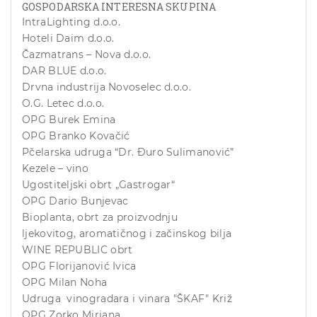
GOSPODARSKA INTERESNA SKUPINA
IntraLighting d.o.o.
Hoteli Daim d.o.o.
Čazmatrans – Nova d.o.o.
DAR BLUE d.o.o.
Drvna industrija Novoselec d.o.o.
O.G. Letec d.o.o.
OPG Burek Emina
OPG Branko Kovačić
Pčelarska udruga “Dr. Đuro Sulimanović”
Kezele – vino
Ugostiteljski obrt „Gastrogar“
OPG Dario Bunjevac
Bioplanta, obrt za proizvodnju
ljekovitog, aromatičnog i začinskog bilja
WINE REPUBLIC obrt
OPG Florijanović Ivica
OPG Milan Noha
Udruga vinogradara i vinara "ŠKAF" Križ
OPG Zorko Mirjana