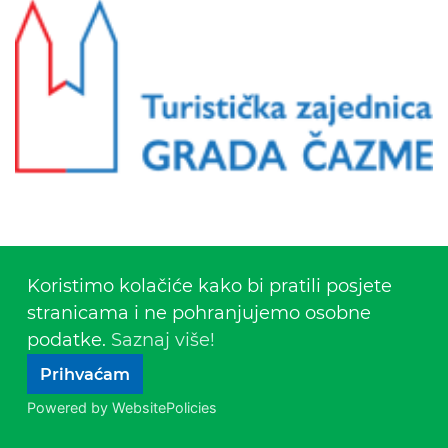
Koristimo kolačiće kako bi pratili posjete
stranicama i ne pohranjujemo osobne
podatke.
Saznaj više!
TZ Čazma
Prihvaćam
Powered by WebsitePolicies