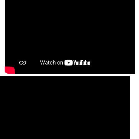
Također su pojašnjene prihvatljive aktivnosti i troškovi, s
obzirom na to da su pojedini korisnici u prethodnom
natječaju prijavljivali nabavu bicikala i električnih
bicikala, koji nisu prihvatljivi za sufinanciranje. Istaknuto
je da je u okviru predmetnog LAG Natječaja prihvatljiva
isključivo nabava gospodarskih vozila, uz ispunjavanje
svih ostalih propisanih uvjeta natječaja.