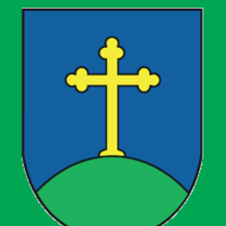
Općina Kloštar Ivanić