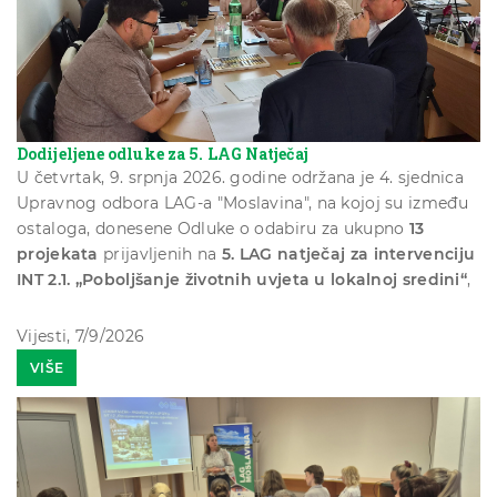
Dodijeljene odluke za 5. LAG Natječaj
U četvrtak, 9. srpnja 2026. godine održana je 4. sjednica
Upravnog odbora LAG-a "Moslavina", na kojoj su između
ostaloga, donesene Odluke o odabiru za ukupno
13
projekata
prijavljenih na
5. LAG natječaj za intervenciju
INT 2.1. „Poboljšanje životnih uvjeta u lokalnoj sredini“
,
ukupne vrijednosti
364.550,00 eura
.
Ovim odlukama nastavlja se provedba Lokalne razvojne
Vijesti, 7/9/2026
strategije LAG-a "Moslavina" s ciljem unaprjeđenja
VIŠE
kvalitete života stanovnika ruralnog područja kroz
ulaganja u lokalnu društvenu, komunalnu i rekreacijsku
infrastrukturu te druge sadržaje od značaja za lokalnu
zajednicu.
Nakon sjednice Upravnog odbora,