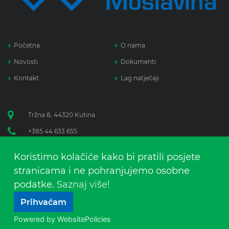
Početna
O nama
Novosti
Dokumenti
Kontakt
Lag natječaji
Tržna 8, 44320 Kutina
+385 44 633 655
anica.lenart@lag-moslavina.hr
Koristimo kolačiće kako bi pratili posjete
www.lag-moslavina.com
stranicama i ne pohranjujemo osobne
Facebook
podatke.
Saznaj više!
Prihvaćam
Powered by WebsitePolicies
Copyright 2026 LAG Moslavina
|
Terms Of Use
|
Privacy Statement