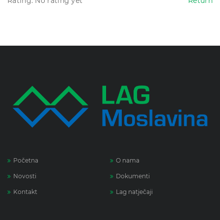
Rating: No rating yet
Return
Početna
O nama
Novosti
Dokumenti
Kontakt
Lag natječaji