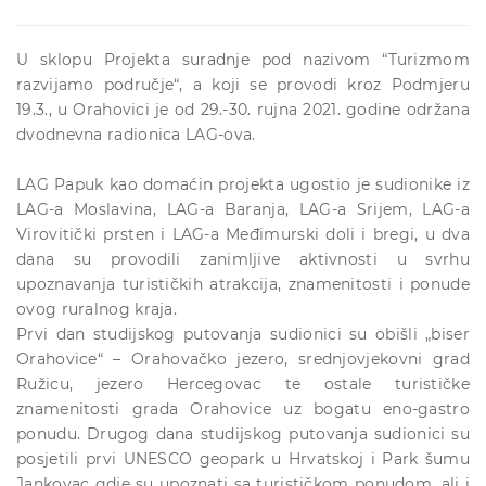
U sklopu Projekta suradnje pod nazivom “Turizmom
razvijamo područje“, a koji se provodi kroz Podmjeru
19.3., u Orahovici je od 29.-30. rujna 2021. godine održana
dvodnevna radionica LAG-ova.
LAG Papuk kao domaćin projekta ugostio je sudionike iz
LAG-a Moslavina, LAG-a Baranja, LAG-a Srijem, LAG-a
Virovitički prsten i LAG-a Međimurski doli i bregi, u dva
dana su provodili zanimljive aktivnosti u svrhu
upoznavanja turističkih atrakcija, znamenitosti i ponude
ovog ruralnog kraja.
Prvi dan studijskog putovanja sudionici su obišli „biser
Orahovice“ – Orahovačko jezero, srednjovjekovni grad
Ružicu, jezero Hercegovac te ostale turističke
znamenitosti grada Orahovice uz bogatu eno-gastro
ponudu. Drugog dana studijskog putovanja sudionici su
posjetili prvi UNESCO geopark u Hrvatskoj i Park šumu
Jankovac gdje su upoznati sa turističkom ponudom, ali i