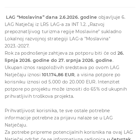
LAG “Moslavina” dana 2.6.2026. godine
objavljuje 6.
LAG Natječaj iz LRS LAG-a za INT 1.2. „Razvoj
prepoznatljivog turizma regije Moslavine" sukladno
Lokalnoj razvojnoj strategiji LAG-a "Moslavina"
2023.-2027.
Rok za podnošenje zahtjeva za potporu biti će od
26.
lipnja 2026. godine do 27. srpnja 2026. godine
.
Ukupan iznos raspoloživih sredstava po ovom LAG
Natječaju iznosi
101.174,86
EUR
, a visina potpore po
korisniku iznosi od 5.000 do 20.000 EUR. Intenzitet
potpore po projektu može iznositi do 65% od ukupnih
prihvatljivih troškova projekta.
Prihvatljivost korisnika, te sve ostale potrebne
informacije potrebne za prijavu nalaze se u LAG
Natječaju.
Za potrebe pripreme potencijalnih korisnika na ovaj LAG
Natječaj održat će se informativna radionica
u četvrtak,