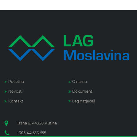
Početna
O nama
Novosti
Dokumenti
Kontakt
Lag natječaji
Tržna 8, 44320 Kutina
+385 44 633 655