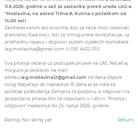
11.6.2026. godine u sali za sastanke, pored ureda LAG-a
"Moslavina, na adresi Tržna 8, Kutina s početkom od
14,00 sati
.
Zainteresiranim korisnicima, koji se neće moći odazvati
planiranoj Radionici, biti će omogućene konzultacije, uz
prethodnu najavu i dogovor putem sljedećih kontakata -
lag.moslavina@gmail.com ili 091 4432 010.
Sva pitanja vezana uz postupak prijave na LAG Natječaj
moguće je postaviti na mail
adresu
lag.moslavina12@gmail.com
od dana objave
ovog Natječaja do najkasnije 15 dana prije roka za
početak podnošenja Zahtjeva za potporu, a odgovori na
postavljena pitanja biti će objavljeni u rubrici "Pitanja i
odgovori" najkasnije do 25. lipnja 2026. godine.
Rating: No rating yet
Return