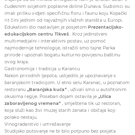
čudesnim svijetom poplavne doline Dunava. Sudionici su
imali priliku vidjeti specifičnu floru i faunu koju Kopački
rit čini jednim od najvažnijih vlažnih staništa u Europi.
Edukativni dio nastavljen je posjetom
Prezentacijsko-
edukacijskom centru Tikveš
. Kroz jedinstveni
multimedijalni i interaktivni postav, uz pomoć
najmodernije tehnologije, istražili smo tajne Parka
prirode i upoznali bogatu kulturno-povijesnu baštinu
ovog kraja.
Gastronomija i tradicija u Karancu
Nakon prirodnih ljepota, uslijedilo je upoznavanje s
baranjskom tradicijom. U etno selu Karanac, u poznatom
restoranu
„Baranjska kuća“
, uživali smo u autohtonim
okusima regije. Poseban dojam ostavila je
„Ulica
zaboravljenog vremena“
, smještena tik uz restoran,
koja služi kao živi muzej starih zanata i običaja koji
polako nestaju.
Vinogradarstvo i umrežavanje
Studijsko putovanje ne bi bilo potpuno bez posjeta