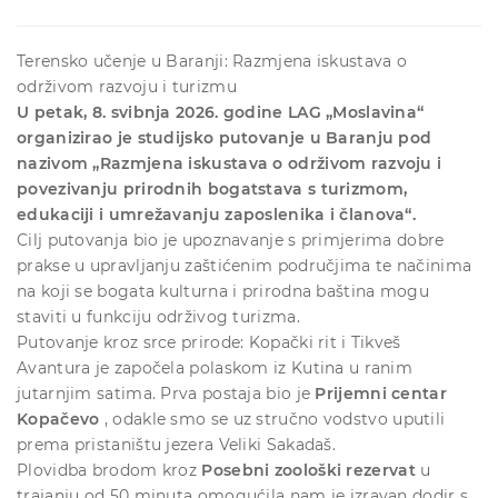
Terensko učenje u Baranji: Razmjena iskustava o
održivom razvoju i turizmu
U petak, 8. svibnja 2026. godine LAG „Moslavina“
organizirao je studijsko putovanje u Baranju pod
nazivom „Razmjena iskustava o održivom razvoju i
povezivanju prirodnih bogatstava s turizmom,
edukaciji i umrežavanju zaposlenika i članova“.
Cilj putovanja bio je upoznavanje s primjerima dobre
prakse u upravljanju zaštićenim područjima te načinima
na koji se bogata kulturna i prirodna baština mogu
staviti u funkciju održivog turizma.
Putovanje kroz srce prirode: Kopački rit i Tikveš
Avantura je započela polaskom iz Kutina u ranim
jutarnjim satima. Prva postaja bio je
Prijemni centar
Kopačevo
, odakle smo se uz stručno vodstvo uputili
prema pristaništu jezera Veliki Sakadaš.
Plovidba brodom kroz
Posebni zoološki rezervat
u
trajanju od 50 minuta omogućila nam je izravan dodir s