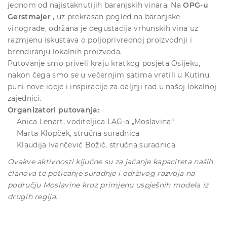
jednom od najistaknutijih baranjskih vinara. Na
OPG-u
Gerstmajer
, uz prekrasan pogled na baranjske
vinograde, održana je degustacija vrhunskih vina uz
razmjenu iskustava o poljoprivrednoj proizvodnji i
brendiranju lokalnih proizvoda.
Putovanje smo priveli kraju kratkog posjeta Osijeku,
nakon čega smo se u večernjim satima vratili u Kutinu,
puni nove ideje i inspiracije za daljnji rad u našoj lokalnoj
zajednici.
Organizatori putovanja:
Anica Lenart, voditeljica LAG-a „Moslavina“
Marta Klopček, stručna suradnica
Klaudija Ivančević Božić, stručna suradnica
Ovakve aktivnosti ključne su za jačanje kapaciteta naših
članova te poticanje suradnje i održivog razvoja na
području Moslavine kroz primjenu uspješnih modela iz
drugih regija.