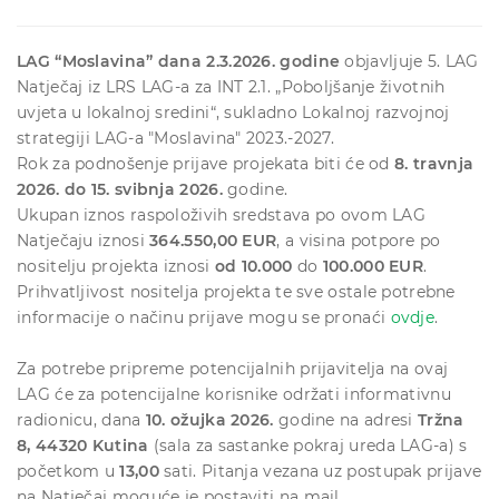
LAG “Moslavina” dana 2.3.2026. godine
objavljuje 5. LAG
Natječaj iz LRS LAG-a za INT 2.1. „Poboljšanje životnih
uvjeta u lokalnoj sredini“, sukladno Lokalnoj razvojnoj
strategiji LAG-a "Moslavina" 2023.-2027.
Rok za podnošenje prijave projekata biti će od
8
. travnja
2026. do 15. svibnja 2026.
godine.
Ukupan iznos raspoloživih sredstava po ovom LAG
Natječaju iznosi
364
.550,00 EUR
, a visina potpore po
nositelju projekta iznosi
od 10.000
do
100.000 EUR
.
Prihvatljivost nositelja projekta te sve ostale potrebne
informacije o načinu prijave mogu se pronaći
ovdje
.
Za potrebe pripreme potencijalnih prijavitelja na ovaj
LAG će za potencijalne korisnike održati informativnu
radionicu, dana
10. ožujka 2026.
godine na adresi
Tržna
8, 44320 Kutina
(sala za sastanke pokraj ureda LAG-a) s
početkom u
13,00
sati. Pitanja vezana uz postupak prijave
na Natječaj moguće je postaviti na mail