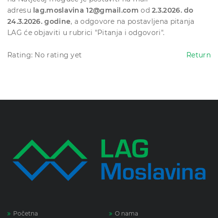
adresu
lag.moslavina 12@gmail.com
od
2.3.2026. do
24.3.2026. godine
, a odgovore na postavljena pitanja
LAG će objaviti u rubrici "Pitanja i odgovori".
Rating: No rating yet
Return
Početna
O nama