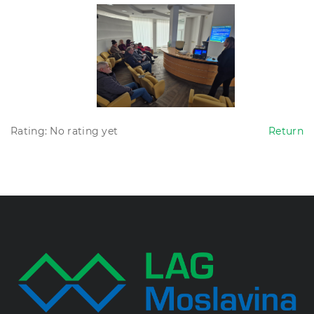
Rating: No rating yet
Return