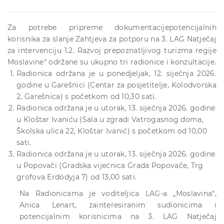
Za potrebe pripreme dokumentacijepotencijalnih
korisnika za slanje Zahtjeva za potporu na 3. LAG Natječaj
za intervenciju 1.2. Razvoj prepoznatljivog turizma regije
Moslavine“ održane su ukupno tri radionice i konzultacije.
Radionica održana je u ponedjeljak, 12. siječnja 2026.
godine u Garešnici (Centar za posjetitelje, Kolodvorska
2, Garešnica) s početkom od 10,30 sati.
Radionica održana je u utorak, 13. siječnja 2026. godine
u Kloštar Ivaniću (Sala u zgradi Vatrogasnog doma,
Školska ulica 22, Kloštar Ivanić) s početkom od 10,00
sati.
Radionica održana je u utorak, 13. siječnja 2026. godine
u Popovači (Gradska vijećnica Grada Popovače, Trg
grofova Erdödyja 7) od 13,00 sati.
Na Radionicama je voditeljica LAG-a „Moslavina“,
Anica Lenart, zainteresiranim sudionicima i
potencijalnim korisnicima na 3. LAG Natječaj