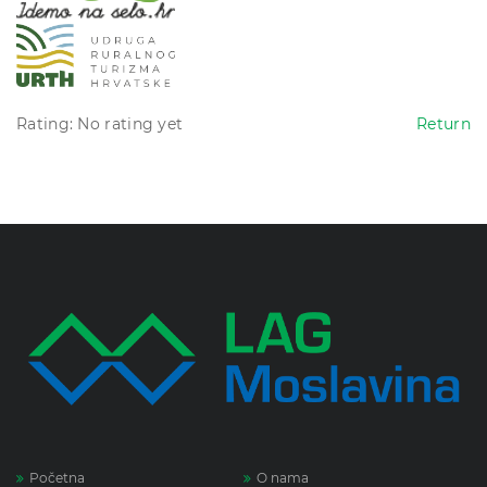
Rating: No rating yet
Return
Početna
O nama