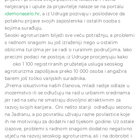
natjecanja i upute za prijavitelje nalaze se na portalu
idemonaselo.hr
, a iz Udruge pozivaju i poslodavce da
potaknu prijave svojih zaposlenika i ostalih osoba s
kojima surađuju.
Seoski agroturizam bilježi sve veću potražnju, a problemi
s radnom snagom su još izraženiji nego u ostalim
oblicima turizma jer se radi o ruralnim područjima. Iako
precizni podaci ne postoje, iz Udruge procjenjuju kako
oko 1 100 registriranih pružatelja usluga seoskog
agroturizma zapošljava preko 10 000 osoba i angažira
barem još toliko vanjskih suradnika.
„Prema iskustvima naših članova, mladi radije odlaze u
inozemstvo ili se odlučuju na rad u urbanim sredinama
jer rad na selu ne smatraju dovoljno atraktivnim za
razvoj svojih karijera. Oni nešto stariji odrađuju sezonu
na Jadranu, a po povratku uživaju razne povlastice koje
ih ne motiviraju za dodatni rad tijekom godine. Uz ostale
izazove, problemi s radnom snagom dodatno negativno
utječu na razvoj seoskog agroturizma, ali i na dobrobit i