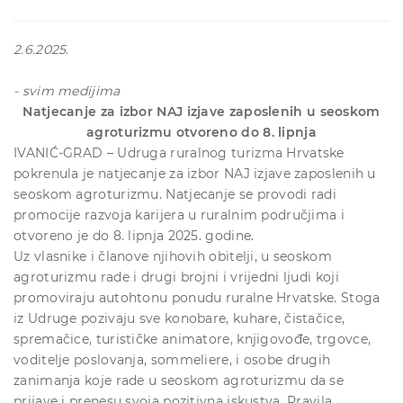
2.6.2025.
- svim medijima
Natjecanje za izbor NAJ izjave zaposlenih u seoskom
agroturizmu otvoreno do 8. lipnja
IVANIĆ-GRAD – Udruga ruralnog turizma Hrvatske
pokrenula je natjecanje za izbor NAJ izjave zaposlenih u
seoskom agroturizmu. Natjecanje se provodi radi
promocije razvoja karijera u ruralnim područjima i
otvoreno je do 8. lipnja 2025. godine.
Uz vlasnike i članove njihovih obitelji, u seoskom
agroturizmu rade i drugi brojni i vrijedni ljudi koji
promoviraju autohtonu ponudu ruralne Hrvatske. Stoga
iz Udruge pozivaju sve konobare, kuhare, čistačice,
spremačice, turističke animatore, knjigovođe, trgovce,
voditelje poslovanja, sommeliere, i osobe drugih
zanimanja koje rade u seoskom agroturizmu da se
prijave i prenesu svoja pozitivna iskustva. Pravila