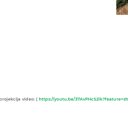
projekcija video: (
https://youtu.be/37AvPHcS2lk?feature=s