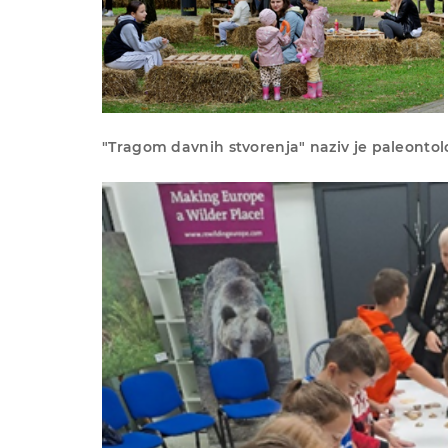
"Tragom davnih stvorenja" naziv je paleontol