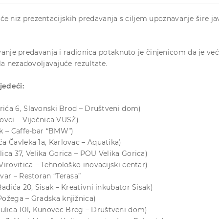
će niz prezentacijskih predavanja s ciljem upoznavanje šire ja
avanje predavanja i radionica potaknuto je činjenicom da je v
a nezadovoljavajuće rezultate.
jedeći:
arića 6, Slavonski Brod – Društveni dom)
nkovci – Vijećnica VUSŽ)
jek – Caffe-bar “BMW”)
ića Čavleka 1a, Karlovac – Aquatika)
lica 37, Velika Gorica – POU Velika Gorica)
Virovitica – Tehnološko inovacijski centar)
uvar – Restoran “Terasa”
Radića 20, Sisak – Kreativni inkubator Sisak)
 Požega – Gradska knjižnica)
a ulica 101, Kunovec Breg – Društveni dom)