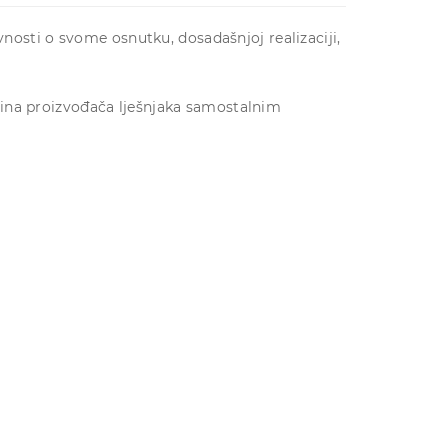
vnosti o svome osnutku, dosadašnjoj realizaciji,
ećina proizvođača lješnjaka samostalnim