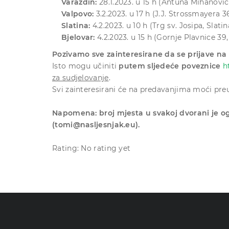
Varaždin:
28.1.2023. u 15 h (Antuna Mihanović
Valpovo:
3.2.2023. u 17 h (J.J. Strossmayera 3
Slatina:
4.2.2023. u 10 h (Trg sv. Josipa, Slat
Bjelovar:
4.2.2023. u 15 h (Gornje Plavnice 3
Pozivamo sve zainteresirane da se prijave na 
Isto mogu učiniti
putem sljedeće poveznice
h
za sudjelovanje
.
Svi zainteresirani će na predavanjima moći preu
Napomena: broj mjesta u svakoj dvorani je o
(tomi@nasljesnjak.eu).
Rating: No rating yet