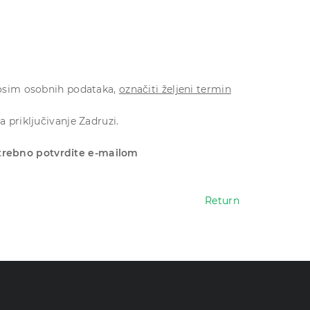
 osim osobnih podataka,
označiti željeni termin
 priključivanje Zadruzi.
otrebno potvrdite e-mailom
Return