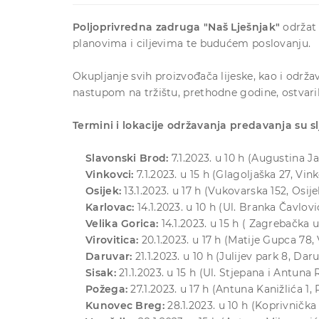
Poljoprivredna zadruga "Naš Lješnjak"
održat 
planovima i ciljevima te budućem poslovanju.
Okupljanje svih proizvođača lijeske, kao i održ
nastupom na tržištu, prethodne godine, ostvaril
Termini i lokacije održavanja predavanja su sl
Slavonski Brod:
7.1.2023. u 10 h (Augustina J
Vinkovci:
7.1.2023. u 15 h (Glagoljaška 27, Vi
Osijek:
13.1.2023. u 17 h (Vukovarska 152, Osi
Karlovac:
14.1.2023. u 10 h (Ul. Branka Čavlov
Velika Gorica:
14.1.2023. u 15 h ( Zagrebačka u
Virovitica:
20.1.2023. u 17 h (Matije Gupca 78, 
Daruvar:
21.1.2023. u 10 h (Julijev park 8, Dar
Sisak:
21.1.2023. u 15 h (Ul. Stjepana i Antuna 
Požega:
27.1.2023. u 17 h (Antuna Kanižlića 1,
Kunovec Breg:
28.1.2023. u 10 h (Koprivničk