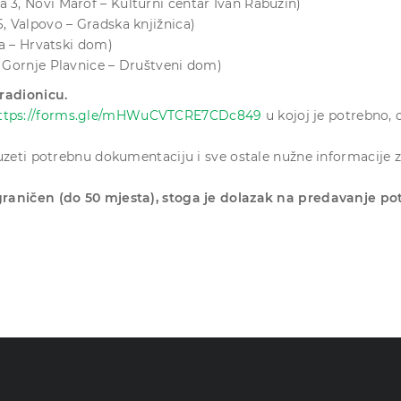
a 3, Novi Marof – Kulturni centar Ivan Rabuzin)
6, Valpovo – Gradska knjižnica)
ina – Hrvatski dom)
9, Gornje Plavnice – Društveni dom)
radionicu.
ttps://forms.gle/mHWuCVTCRE7CDc849
u kojoj je potrebno,
zeti potrebnu dokumentaciju i sve ostale nužne informacije za
graničen (do 50 mjesta), stoga je dolazak na predavanje p