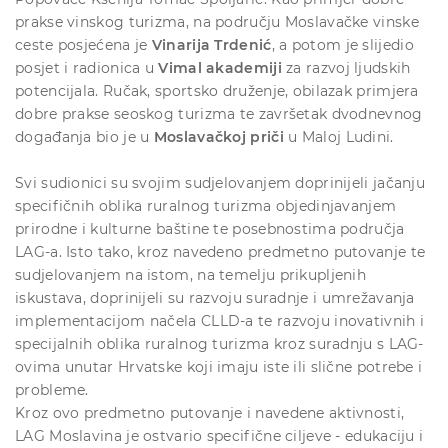
prakse vinskog turizma, na području Moslavačke vinske
ceste posjećena je
Vinarija Trdenić
, a potom je slijedio
posjet i radionica u
Vimal akademiji
za razvoj ljudskih
potencijala. Ručak, sportsko druženje, obilazak primjera
dobre prakse seoskog turizma te završetak dvodnevnog
događanja bio je u
Moslavačkoj priči
u Maloj Ludini.
Svi sudionici su svojim sudjelovanjem doprinijeli jačanju
specifičnih oblika ruralnog turizma objedinjavanjem
prirodne i kulturne baštine te posebnostima područja
LAG-a. Isto tako, kroz navedeno predmetno putovanje te
sudjelovanjem na istom, na temelju prikupljenih
iskustava, doprinijeli su razvoju suradnje i umrežavanja
implementacijom načela CLLD-a te razvoju inovativnih i
specijalnih oblika ruralnog turizma kroz suradnju s LAG-
ovima unutar Hrvatske koji imaju iste ili slične potrebe i
probleme.
Kroz ovo predmetno putovanje i navedene aktivnosti,
LAG Moslavina je ostvario specifične ciljeve - edukaciju i