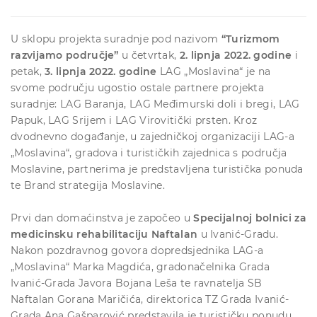
U sklopu projekta suradnje pod nazivom
“Turizmom
razvijamo područje”
u četvrtak,
2. lipnja 2022. godine
i
petak,
3. lipnja 2022. godine
LAG „Moslavina“ je na
svome području ugostio ostale partnere projekta
suradnje: LAG Baranja, LAG Međimurski doli i bregi, LAG
Papuk, LAG Srijem i LAG Virovitički prsten. Kroz
dvodnevno događanje, u zajedničkoj organizaciji LAG-a
„Moslavina“, gradova i turističkih zajednica s područja
Moslavine, partnerima je predstavljena turistička ponuda
te Brand strategija Moslavine.
Prvi dan domaćinstva je započeo u
Specijalnoj bolnici za
medicinsku rehabilitaciju Naftalan
u Ivanić-Gradu.
Nakon pozdravnog govora dopredsjednika LAG-a
„Moslavina“ Marka Magdića, gradonačelnika Grada
Ivanić-Grada Javora Bojana Leša te ravnatelja SB
Naftalan Gorana Maričića, direktorica TZ Grada Ivanić-
Grada Ana Gašparović predstavila je turističku ponudu