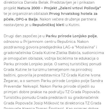
direktorica Daniela Belak. Predstavljen je i prikazan
projekt
Natura 2000 – Projekt „Zeleni vrtovi Poilovlja“
te je organiziran obilazak
Prvog hrvatskog hotela za
pčele, OPG-a Balja
. Nakon večere druženje partnera
nastavljeno je u
Repušničkoj kleti
u Kutini.
Drugi dan započeo je u
Parku prirode Lonjsko polje
,
odnosno u Prijamnom centru Repušnica. Nakon
pozdravnog govora predsjednika LAG-a "Moslavina" i
gradonačelnika Grada Kutine Zlatka Babića, sudionicima
je omogućen obilazak, vožnja biciklima te edukacija o
Parku prirode Lonjsko polje. O samoj turističkoj ponudi
Grada Kutine te turizmu temeljenom na prirodnoj
baštini, govorila je predstavnica TZ Grada Kutine Ivona
Žegarac, a o samom Parku prirode Lonjsko polje Sandra
Prevendar Nekvapil. Nakon Parka prirode slijedili su
primjeri dobre prakse na području TZ Grada Popovače.
Turističku ponudu Grada predstavili su gradonačelnik
Grada Popovače Josip Mišković te direktorica TZ Grada
Popovače Ksenija Tomac Špoljarić. Kao primjer dobre