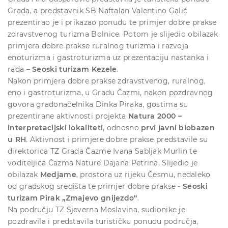
Grada, a predstavnik SB Naftalan Valentino Galić
prezentirao je i prikazao ponudu te primjer dobre prakse
zdravstvenog turizma Bolnice. Potom je slijedio obilazak
primjera dobre prakse ruralnog turizma i razvoja
enoturizma i gastroturizma uz prezentaciju nastanka i
rada –
Seoski turizam Kezele
.
Nakon primjera dobre prakse zdravstvenog, ruralnog,
eno i gastroturizma, u Gradu Čazmi, nakon pozdravnog
govora gradonačelnika Dinka Piraka, gostima su
prezentirane aktivnosti projekta
Natura 2000 –
interpretacijski lokaliteti
, odnosno
prvi javni biobazen
u RH
. Aktivnost i primjere dobre prakse predstavile su
direktorica TZ Grada Čazme Ivana Sabljak Murlin te
voditeljica Čazma Nature Dajana Petrina. Slijedio je
obilazak
Medjame
, prostora uz rijeku Česmu, nedaleko
od gradskog središta te primjer dobre prakse -
Seoski
turizam Pirak „Zmajevo gnijezdo“
.
Na području TZ Sjeverna Moslavina, sudionike je
pozdravila i predstavila turističku ponudu područja,