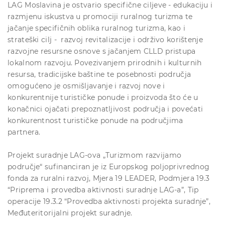
LAG Moslavina je ostvario specifične ciljeve - edukaciju i
razmjenu iskustva u promociji ruralnog turizma te
jačanje specifičnih oblika ruralnog turizma, kao i
strateški cilj - razvoj revitalizacije i održivo korištenje
razvojne resursne osnove s jačanjem CLLD pristupa
lokalnom razvoju. Povezivanjem prirodnih i kulturnih
resursa, tradicijske baštine te posebnosti područja
omogućeno je osmišljavanje i razvoj nove i
konkurentnije turističke ponude i proizvoda što će u
konačnici ojačati prepoznatljivost područja i povećati
konkurentnost turističke ponude na područjima
partnera.
Projekt suradnje LAG-ova „Turizmom razvijamo
područje“ sufinanciran je iz Europskog poljoprivrednog
fonda za ruralni razvoj, Mjera 19 LEADER, Podmjera 19.3
“Priprema i provedba aktivnosti suradnje LAG-a”, Tip
operacije 19.3.2 “Provedba aktivnosti projekta suradnje”,
Međuteritorijalni projekt suradnje.