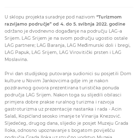
U sklopu projekta suradnje pod nazivom
“Turizmom
razvijamo područje”
od 4. do 5. svibnja 2022. godine
održano je dvodnevno događanje na području LAG-a
Srijem. LAG Srijem je na svom području ugostio ostale
LAG partnere; LAG Baranja, LAG Međimurski doli i bregi,
LAG Papuk, LAG Srijem, LAG Virovitički prsten i LAG
Moslavina.
Prvi dan studijskog putovanja sudionici su posjetili Dom
kulture u Novim Jankovcima gdje im je nakon
pozdravnog govora prezentirana turistička ponuda
područja LAG Srijem. Nakon toga su slijedili obilasci
primjera dobre prakse ruralnog turizma i razvoja
gastroturizma uz prezentacije nastanka i rada - Acin
Salaš, Kopićland seosko imanje te Vinarija Knezović.
Sljedećeg, drugog dana, slijedio je posjet Muzeju Grada
Iloka, odnosno upoznavanje s bogatom poviješću
područja Grada Iloka uz stručno vodstvo Muzeja.