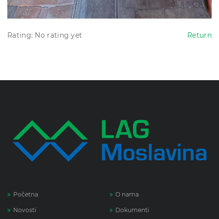
Rating: No rating yet
Return
Početna
O nama
Novosti
Dokumenti