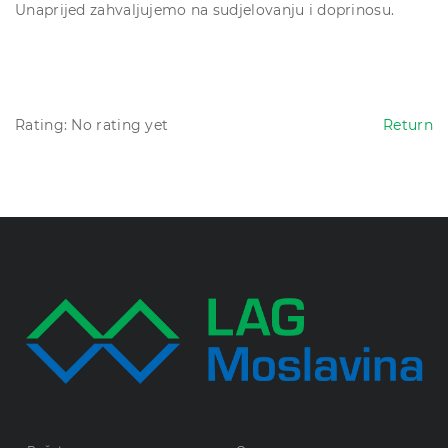
Unaprijed zahvaljujemo na sudjelovanju i doprinosu.
Rating: No rating yet
Return